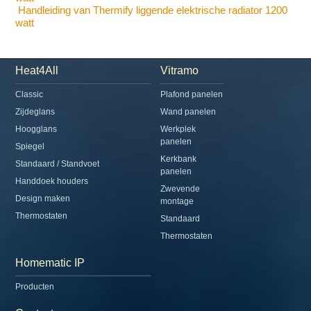
Handleiding van Thermify liggende elektrische radiator 1200
watt
Heat4All
Vitramo
Classic
Plafond panelen
Zijdeglans
Wand panelen
Hoogglans
Werkplek
panelen
Spiegel
Kerkbank
Standaard / Standvoet
panelen
Handdoek houders
Zwevende
Design maken
montage
Thermostaten
Standaard
Thermostaten
Homematic IP
Producten