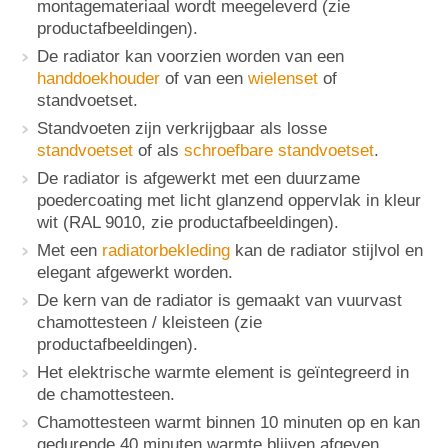
montagemateriaal wordt meegeleverd (zie
productafbeeldingen).
De radiator kan voorzien worden van een
handdoekhouder
of van een
wielenset
of
standvoetset.
Standvoeten zijn verkrijgbaar als losse
standvoetset
of als
schroefbare standvoetset
.
De radiator is afgewerkt met een duurzame
poedercoating met licht glanzend oppervlak in kleur
wit (RAL 9010, zie productafbeeldingen).
Met een
radiatorbekleding
kan de radiator stijlvol en
elegant afgewerkt worden.
De kern van de radiator is gemaakt van vuurvast
chamottesteen / kleisteen (zie
productafbeeldingen).
Het elektrische warmte element is geïntegreerd in
de chamottesteen.
Chamottesteen warmt binnen 10 minuten op en kan
gedurende 40 minuten warmte blijven afgeven.