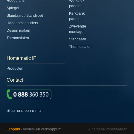
Hoogglans
Werkplek
panelen
Spiegel
Kerkbank
Standaard / Standvoet
panelen
Handdoek houders
Zwevende
Design maken
montage
Thermostaten
Standaard
Thermostaten
Homematic IP
Producten
Contact
Stuur ons een e-mail
Ecopunt
- Advies- en verkooppunt
Algemene voorwaarden